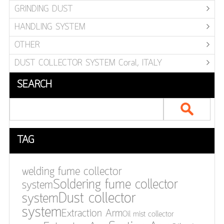
GRINDING DUST
HANDLING SYSTEM
OTHER
DUST COLLECTOR SYSTEM Coral, ITALY
SEARCH
TAG
welding fume collector
Soldering fume collector
system
Dust collector
system
system
Extraction Arm
Oil mist collector