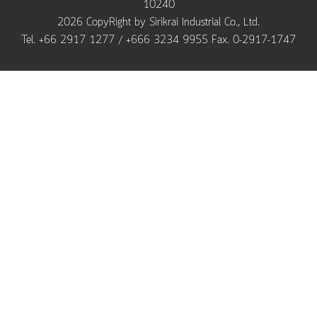
10240
2026 CopyRight by Sirikrai Industrial Co., Ltd.
Tel. +66 2917 1277 / +666 3234 9955 Fax. 0-2917-1747