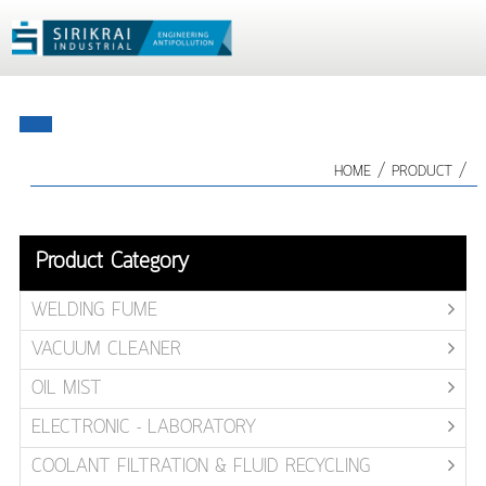
/
/
HOME
PRODUCT
Product Category
WELDING FUME
VACUUM CLEANER
OIL MIST
ELECTRONIC - LABORATORY
COOLANT FILTRATION & FLUID RECYCLING