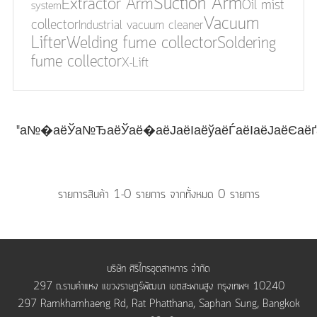
Suction Arm
Extractor Arm
Oil mist
system
Vacuum
collector
Industrial vacuum cleaner
Lifter
Welding fume collector
Soldering
fume collector
X-Lift
"а№�аёЎа№ЂаёЎаё�аёЈаёІаёўаёЃаёІаёЈаёЄаё
รายการสินค้า 1-0 รายการ จากทั้งหมด 0 รายการ
บริษัท ศิริไกรอุตสาหการ จำกัด
297 ถ.รามคำแหง แขวงราษฎร์พัฒนา เขตสะพานสูง กรุงเทพฯ 10240
297 Ramkhamhaeng Rd, Rat Phatthana, Saphan Sung, Bangkok